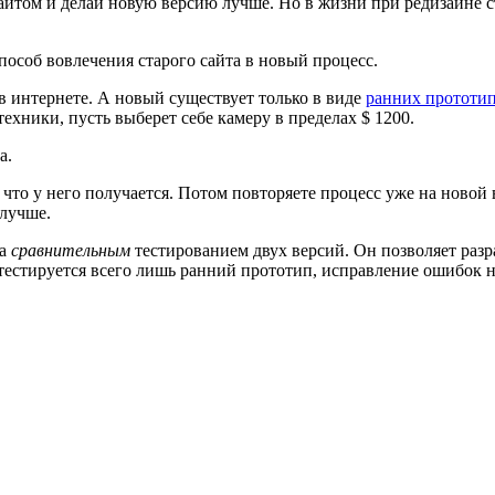
йтом и делай новую версию лучше. Но в жизни при редизайне ста
пособ вовлечения старого сайта в новый процесс.
 в интернете. А новый существует только в виде
ранних прототи
ехники, пусть выберет себе камеру в пределах $ 1200.
а.
то у него получается. Потом повторяете процесс уже на новой в
 лучше.
 а
сравнительным
тестированием двух версий. Он позволяет раз
тестируется всего лишь ранний прототип, исправление ошибок н