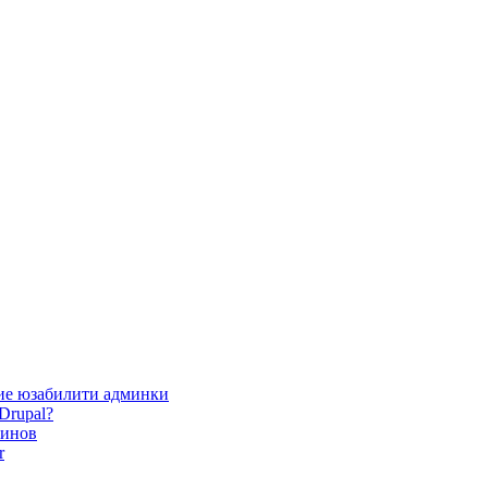
ие юзабилити админки
Drupal?
зинов
r