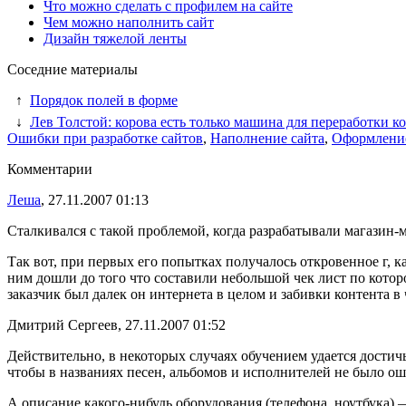
Что можно сделать с профилем на сайте
Чем можно наполнить сайт
Дизайн тяжелой ленты
Соседние материалы
↑
Порядок полей в форме
↓
Лев Толстой: корова есть только машина для переработки к
Ошибки при разработке сайтов
,
Наполнение сайта
,
Оформление
Комментарии
Леша
, 27.11.2007 01:13
Сталкивался с такой проблемой, когда разрабатывали магазин-м
Так вот, при первых его попытках получалось откровенное г, к
ним дошли до того что составили небольшой чек лист по которо
заказчик был далек он интернета в целом и забивки контента в ч
Дмитрий Сергеев, 27.11.2007 01:52
Действительно, в некоторых случаях обучением удается достичь
чтобы в названиях песен, альбомов и исполнителей не было о
А описание какого-нибудь оборудования (телефона, ноутбука) —