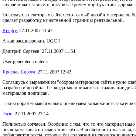
случае может зависеть покупка. Причем ноутбук стоит дороже m
Поэтому на некоторых сайтах этот самый дизайн материалов б
сделает разработку качественной страницы рентабельной.
Kengry
, 27.11.2007 11:47
А как расшифровать UGC ?
Дмитрий Сергеев, 27.11.2007 11:54
User-generated content.
Ярослав Бирзул
, 27.11.2007 12:43
Соглашусь с выражением "сбором материалов сайта нужно озабо
разработки дизайна. Т.е. когда заканчивается насаживание ди
материалов подписан.
Таким образом максимально исключаем возможность заказчика
Эдзо
, 27.11.2007 23:14
Полностью согласен. Особенно с тем, что то что материал надо
послезапусковая оптимизация сайта. В особенности массовая,
добавляются тексы, которые без содрагания невозможно видеть, а