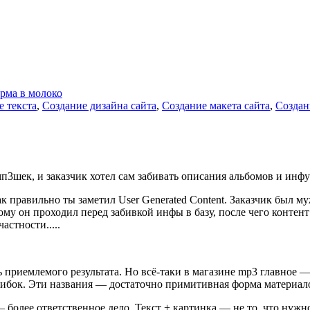
орма в молоко
 текста
,
Создание дизайна сайта
,
Создание макета сайта
,
Создан
п3шек, и заказчик хотел сам забивать описания альбомов и инфу
ак правильно ты заметил User Generated Content. Заказчик был 
му он проходил перед забивкой инфы в базу, после чего контент
астности.....
 приемлемого результата. Но всё-таки в магазине mp3 главное — 
шибок. Эти названия — достаточно примитивная форма материал
 более ответственное дело. Текст + картинка — не то, что нужно