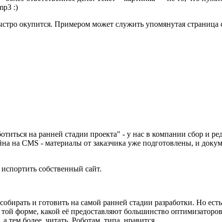
p3 :)
ыстро окупится. Примером может служить упомянутая страница с
титься на ранней стадии проекта" - у нас в компании сбор и ре
зайна на CMS - материалы от заказчика уже подготовлены, и до
 испортить собственный сайт.
 собирать и готовить на самой ранней стадии разработки. Но ест
 в той форме, какой её предоставляют большинство оптимизатор
 тем более, читать. Роботам, типа, нравится...