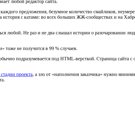
нает любой редактор сайта.
е каждого предложения, безумное количество смайликов, неумер
а история с катами: во всех больших ЖЖ-сообществах и на Хаб
ться любой. Не раз и не два слышал истории о разочаровании л
» тоже не получится в 99 % случаев.
то обычно подразумевается под HTML-версткой. Страница сайта с
 стадии проекта
, а зло от «наполнения заказчика» нужно миним
та.