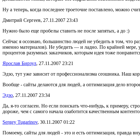
Ну а теперь, когда последнее троеточие поставлено, можно сч
Дмитрий Сергеев, 27.11.2007 23:43
Нужно было еще пробелы ставить не после запятых, а до :)
Сейчас я осознаю, большинство людей не убедить в том, что р
именно материалов). Не убедить — и ладно. По крайней мере, у
процентов разумных заказчиков, которым идея тоже понравится.
Ярослав Бирзул
, 27.11.2007 23:21
Эдзо, тут уже зависит от профессионализма сеошника. Наш кор
Вообще - сайты делаются для людей, а оптимизация дело второе
Эдзо
, 27.11.2007 23:34
Да, я-то согласен. Но если поискать что-нибудь, к примеру, с
дороже, чем с самого начала озаботится качественным контенто
Sergey Tugarinov
, 30.11.2007 01:22
Помоему, сайты для людей - это и есть оптимизация, правда вн