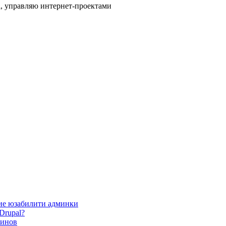
l, управляю интернет-проектами
ие юзабилити админки
Drupal?
зинов