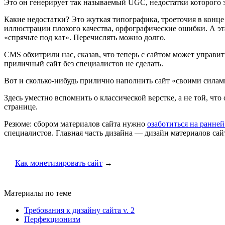
Это он генерирует так называемый UGC, недостатки которого з
Какие недостатки? Это жуткая типографика, троеточия в конц
иллюстрации плохого качества, орфографические ошибки. А эт
«спрячьте под кат». Перечислять можно долго.
CMS обхитрили нас, сказав, что теперь с сайтом может управи
приличный сайт без специалистов не сделать.
Вот и сколько-нибудь прилично наполнить сайт «своими силами
Здесь уместно вспомнить о классической верстке, а не той, ч
странице.
Резюме: сбором материалов сайта нужно
озаботиться на ранней
специалистов. Главная часть дизайна — дизайн материалов сай
Как монетизировать сайт
→
Материалы по теме
Требования к дизайну сайта v. 2
Перфекционизм