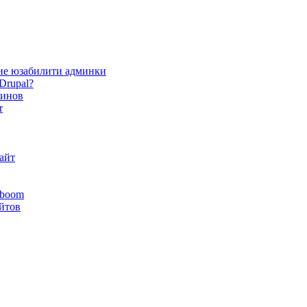
ие юзабилити админки
Drupal?
зинов
r
айт
yboom
айтов