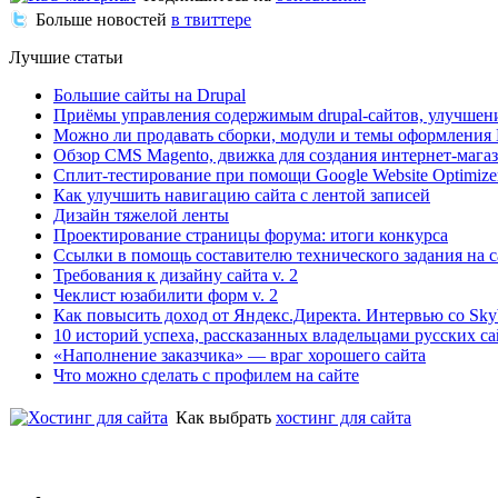
Больше новостей
в твиттере
Лучшие статьи
Большие сайты на Drupal
Приёмы управления содержимым drupal-сайтов, улучшен
Можно ли продавать сборки, модули и темы оформления 
Обзор CMS Magento, движка для создания интернет-мага
Сплит-тестирование при помощи Google Website Optimize
Как улучшить навигацию сайта с лентой записей
Дизайн тяжелой ленты
Проектирование страницы форума: итоги конкурса
Ссылки в помощь составителю технического задания на с
Требования к дизайну сайта v. 2
Чеклист юзабилити форм v. 2
Как повысить доход от Яндекс.Директа. Интервью со Sk
10 историй успеха, рассказанных владельцами русских с
«Наполнение заказчика» — враг хорошего сайта
Что можно сделать с профилем на сайте
Как выбрать
хостинг для сайта