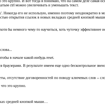
о это крупно. И вот тогда я понимаю, что на самом деле самая о
атым ctrl можно увеличивать и уменьшать текст.
k'. Никогда его не использую, именно поэтому неоднократно в м
остью открытия ссылок в новых вкладках средней кнопкой мыши 
ят хотя бы немного чему-то научиться, хоть чуточку эффективнее
лова...
тобы в начале какой-нибудь reset.
 браузерами. В результате имеем еще одно бесконтрольное звено
еты, отсутствие договоренностей по поводу ключевых слов -- с
 что это крупно.
адках средней кнопкой мыши…