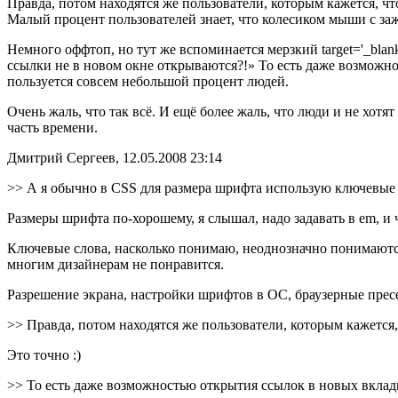
Правда, потом находятся же пользователи, которым кажется, чт
Малый процент пользователей знает, что колесиком мыши с заж
Немного оффтоп, но тут же вспоминается мерзкий target='_blan
ссылки не в новом окне открываются?!» То есть даже возможн
пользуется совсем небольшой процент людей.
Очень жаль, что так всё. И ещё более жаль, что люди и не хот
часть времени.
Дмитрий Сергеев, 12.05.2008 23:14
>> А я обычно в CSS для размера шрифта использую ключевые с
Размеры шрифта по-хорошему, я слышал, надо задавать в em, и ч
Ключевые слова, насколько понимаю, неоднозначно понимаются
многим дизайнерам не понравится.
Разрешение экрана, настройки шрифтов в ОС, браузерные прес
>> Правда, потом находятся же пользователи, которым кажется,
Это точно :)
>> То есть даже возможностью открытия ссылок в новых вкл