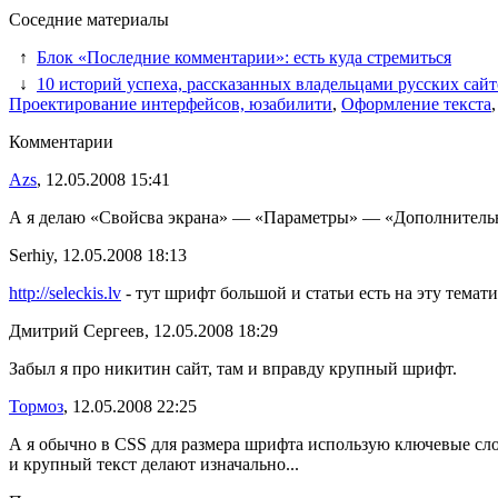
Соседние материалы
↑
Блок «Последние комментарии»: есть куда стремиться
↓
10 историй успеха, рассказанных владельцами русских сай
Проектирование интерфейсов, юзабилити
,
Оформление текста
Комментарии
Azs
, 12.05.2008 15:41
А я делаю «Свойсва экрана» — «Параметры» — «Дополнительн
Serhiy, 12.05.2008 18:13
http://seleckis.lv
- тут шрифт большой и статьи есть на эту темати
Дмитрий Сергеев, 12.05.2008 18:29
Забыл я про никитин сайт, там и вправду крупный шрифт.
Тормоз
, 12.05.2008 22:25
А я обычно в CSS для размера шрифта использую ключевые слова
и крупный текст делают изначально...