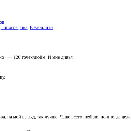
тов
,
Типографика
,
Юзабилити
о» — 120 точек/дюйм. И мне дивья.
ку.
, на мой взгляд, так лучше. Чаще всего medium, но иногда делаю