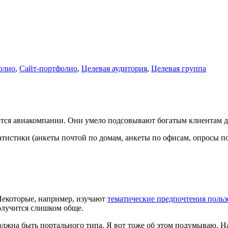
олио
,
Сайт-портфолио
,
Целевая аудитория
,
Целевая группа
тся авиакомпании. Они умело подсовывают богатым клиентам д
татистики (анкеты почтой по домам, анкеты по офисам, опросы по
екоторые, например, изучают
тематические предпочтения поль
олучится слишком обще.
олжна быть портального типа. Я вот тоже об этом подумываю. На