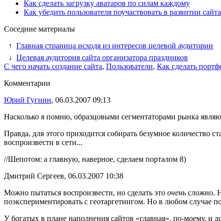
Как сделать загрузку аватаров по силам каждому
Как убедить пользователя поучаствовать в развитии сайта
Соседние материалы
↑
Главная страница исходя из интересов целевой аудитории
↓
Целевая аудитория сайта организатора праздников
С чего начать создание сайта
,
Пользователи
,
Как сделать портф
Комментарии
Юрий Гугнин
, 06.03.2007 09:13
Насколько я помню, образцовыми сегментаторами рынка являю
Правда, для этого приходится собирать безумное количество с
воспроизвести в сети...
//Шепотом: а главную, наверное, сделаем порталом 8)
Дмитрий Сергеев, 06.03.2007 10:38
Можно пытаться воспроизвести, но сделать это
очень
сложно. Н
поэкспериментировать с геотаргетингом. Но в любом случае п
У богатых в плане наполнения сайтов «главная», по-моему, и д