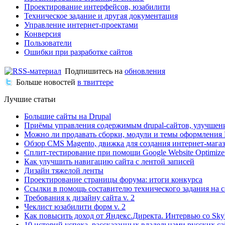
Проектирование интерфейсов, юзабилити
Техническое задание и другая документация
Управление интернет-проектами
Конверсия
Пользователи
Ошибки при разработке сайтов
Подпишитесь на
обновления
Больше новостей
в твиттере
Лучшие статьи
Большие сайты на Drupal
Приёмы управления содержимым drupal-сайтов, улучшен
Можно ли продавать сборки, модули и темы оформления 
Обзор CMS Magento, движка для создания интернет-мага
Сплит-тестирование при помощи Google Website Optimize
Как улучшить навигацию сайта с лентой записей
Дизайн тяжелой ленты
Проектирование страницы форума: итоги конкурса
Ссылки в помощь составителю технического задания на с
Требования к дизайну сайта v. 2
Чеклист юзабилити форм v. 2
Как повысить доход от Яндекс.Директа. Интервью со Sk
10 историй успеха, рассказанных владельцами русских с