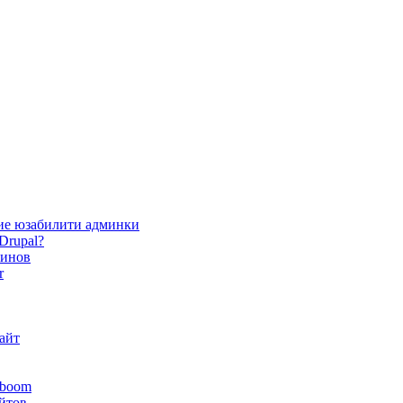
ие юзабилити админки
Drupal?
зинов
r
айт
yboom
айтов