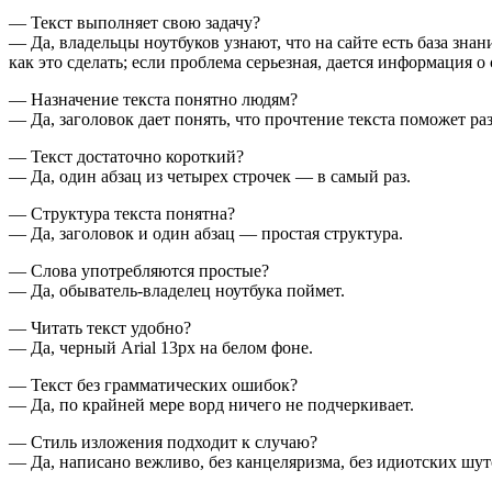
— Текст выполняет свою задачу?
— Да, владельцы ноутбуков узнают, что на сайте есть база зна
как это сделать; если проблема серьезная, дается информация о
— Назначение текста понятно людям?
— Да, заголовок дает понять, что прочтение текста поможет ра
— Текст достаточно короткий?
— Да, один абзац из четырех строчек — в самый раз.
— Структура текста понятна?
— Да, заголовок и один абзац — простая структура.
— Слова употребляются простые?
— Да, обыватель-владелец ноутбука поймет.
— Читать текст удобно?
— Да, черный Arial 13px на белом фоне.
— Текст без грамматических ошибок?
— Да, по крайней мере ворд ничего не подчеркивает.
— Стиль изложения подходит к случаю?
— Да, написано вежливо, без канцеляризма, без идиотских шут