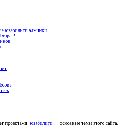
ие юзабилити админки
Drupal?
зинов
r
айт
yboom
айтов
нет-проектами,
юзабилити
— основные темы этого сайта.