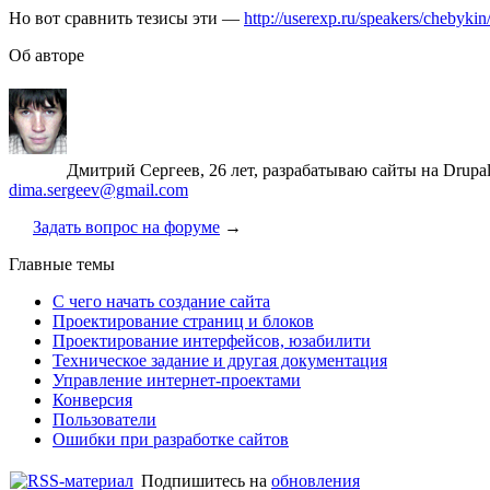
Но вот сравнить тезисы эти —
http://userexp.ru/speakers/chebykin/
Об авторе
Дмитрий Сергеев, 26 лет, разрабатываю сайты на Drupa
dima.sergeev@gmail.com
Задать вопрос на форуме
→
Главные темы
С чего начать создание сайта
Проектирование страниц и блоков
Проектирование интерфейсов, юзабилити
Техническое задание и другая документация
Управление интернет-проектами
Конверсия
Пользователи
Ошибки при разработке сайтов
Подпишитесь на
обновления