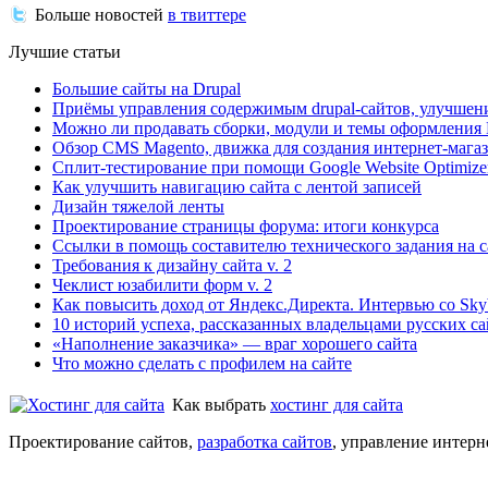
Больше новостей
в твиттере
Лучшие статьи
Большие сайты на Drupal
Приёмы управления содержимым drupal-сайтов, улучшен
Можно ли продавать сборки, модули и темы оформления 
Обзор CMS Magento, движка для создания интернет-мага
Сплит-тестирование при помощи Google Website Optimize
Как улучшить навигацию сайта с лентой записей
Дизайн тяжелой ленты
Проектирование страницы форума: итоги конкурса
Ссылки в помощь составителю технического задания на с
Требования к дизайну сайта v. 2
Чеклист юзабилити форм v. 2
Как повысить доход от Яндекс.Директа. Интервью со Sk
10 историй успеха, рассказанных владельцами русских с
«Наполнение заказчика» — враг хорошего сайта
Что можно сделать с профилем на сайте
Как выбрать
хостинг для сайта
Проектирование сайтов,
разработка сайтов
, управление интер