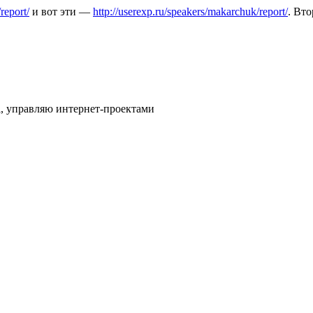
report/
и вот эти —
http://userexp.ru/speakers/makarchuk/report/
. Вт
l, управляю интернет-проектами