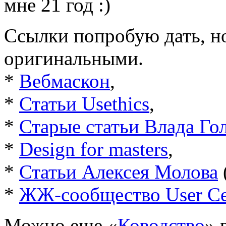
мне 21 год :)
Ссылки попробую дать, но
оригинальными.
*
Вебмаскон
,
*
Статьи Usethics
,
*
Старые статьи Влада Го
*
Design for masters
,
*
Статьи Алексея Молова
*
ЖЖ-сообщество User Ce
Можно еще «
Ководство
» 