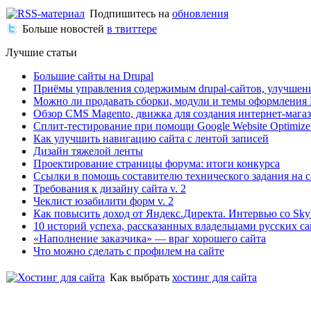
Подпишитесь на
обновления
Больше новостей
в твиттере
Лучшие статьи
Большие сайты на Drupal
Приёмы управления содержимым drupal-сайтов, улучшен
Можно ли продавать сборки, модули и темы оформления 
Обзор CMS Magento, движка для создания интернет-мага
Сплит-тестирование при помощи Google Website Optimize
Как улучшить навигацию сайта с лентой записей
Дизайн тяжелой ленты
Проектирование страницы форума: итоги конкурса
Ссылки в помощь составителю технического задания на с
Требования к дизайну сайта v. 2
Чеклист юзабилити форм v. 2
Как повысить доход от Яндекс.Директа. Интервью со Sk
10 историй успеха, рассказанных владельцами русских с
«Наполнение заказчика» — враг хорошего сайта
Что можно сделать с профилем на сайте
Как выбрать
хостинг для сайта