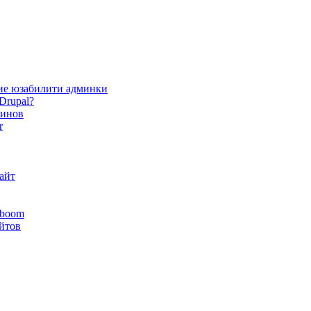
ие юзабилити админки
Drupal?
зинов
r
айт
yboom
айтов