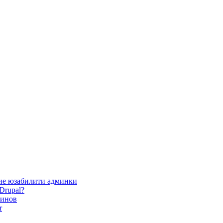
ие юзабилити админки
Drupal?
зинов
r