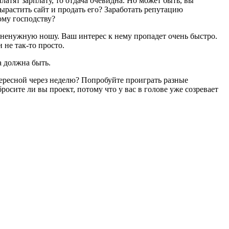
латят зарплату, то отдача очевидна. Но может быть, вы
Вырастить сайт и продать его? Заработать репутацию
ому господству?
в ненужную ношу. Ваш интерес к нему пропадет очень быстро.
 не так-то просто.
 должна быть.
нтересной через неделю? Попробуйте проиграть разные
бросите ли вы проект, потому что у вас в голове уже созревает