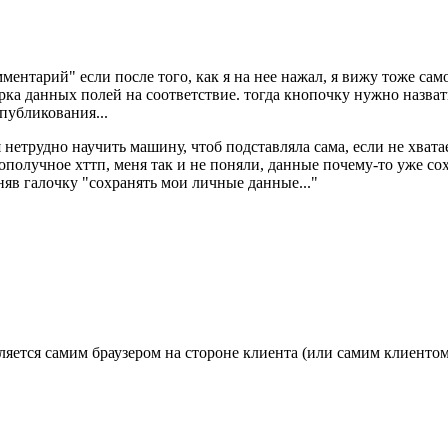
ентарий" если после того, как я на нее нажал, я вижу тоже само
ерка данных полей на соответствие. тогда кнопочку нужно назвать
публикования...
тя нетрудно научить машину, чтоб подставляла сама, если не хвата
лополучное хттп, меня так и не поняли, данные почему-то уже с
сняв галочку "сохранять мои личные данные..."
вляется самим браузером на стороне клиента (или самим клиенто