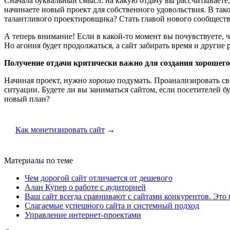
Сначала буквальный смысл: на какую отдачу вы рассчитываете, н
начинаете новый проект для собственного удовольствия. В тако
талантливого проектировщика? Стать главой нового сообществ
А теперь внимание! Если в какой-то момент вы почувствуете, 
Но агония будет продолжаться, а сайт забирать время и другие 
Получение отдачи критически важно для создания хорошего
Начиная проект, нужно
хорошо
подумать. Проанализировать сво
ситуации. Будете ли вы заниматься сайтом, если посетителей буд
новый план?
Как монетизировать сайт
→
Материалы по теме
Чем дорогой сайт отличается от дешевого
Алан Купер о работе с аудиторией
Ваш сайт всегда сравнивают с сайтами конкурентов. Это
Слагаемые успешного сайта и системный подход
Управление интернет-проектами