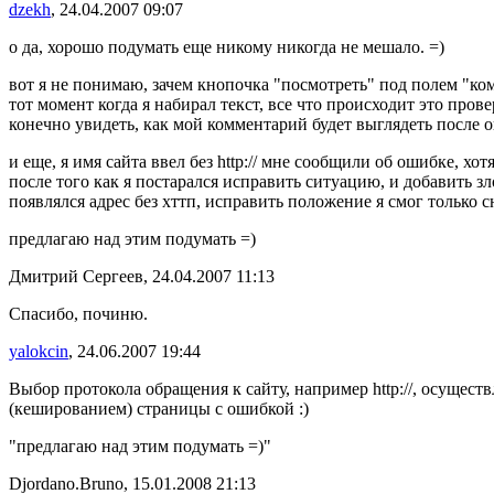
dzekh
, 24.04.2007 09:07
о да, хорошо подумать еще никому никогда не мешало. =)
вот я не понимаю, зачем кнопочка "посмотреть" под полем "комм
тот момент когда я набирал текст, все что происходит это пров
конечно увидеть, как мой комментарий будет выглядеть после о
и еще, я имя сайта ввел без http:// мне сообщили об ошибке, хо
после того как я постарался исправить ситуацию, и добавить з
появлялся адрес без хттп, исправить положение я смог только 
предлагаю над этим подумать =)
Дмитрий Сергеев, 24.04.2007 11:13
Спасибо, починю.
yalokcin
, 24.06.2007 19:44
Выбор протокола обращения к сайту, например http://, осущест
(кешированием) страницы с ошибкой :)
"предлагаю над этим подумать =)"
Djordano.Bruno, 15.01.2008 21:13