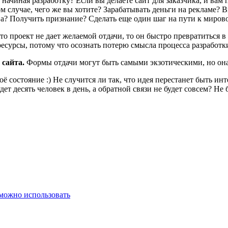
ачиная разработку? Если вы делаете сайт для заказчика, и вам п
м случае, чего же вы хотите? Зарабатывать деньги на рекламе? 
а? Получить признание? Сделать еще один шаг на пути к миров
что проект не дает желаемой отдачи, то он быстро превратиться 
ресурсы, потому что осознать потерю смысла процесса разработки
 сайта.
Формы отдачи могут быть самыми экзотическими, но она
ё состояние :) Не случится ли так, что идея перестанет быть и
ет десять человек в день, а обратной связи не будет совсем? Не 
 можно использовать